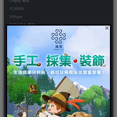
Cosplay 專區
TGS2019
VIPlayer
天堂2:革命 專區
×
天堂2:革命 攻略
天堂2:革命 新聞
好康活動
官方虛寶
家用遊戲
3DS
PC
PS VITA
PS3
PS4
PSP