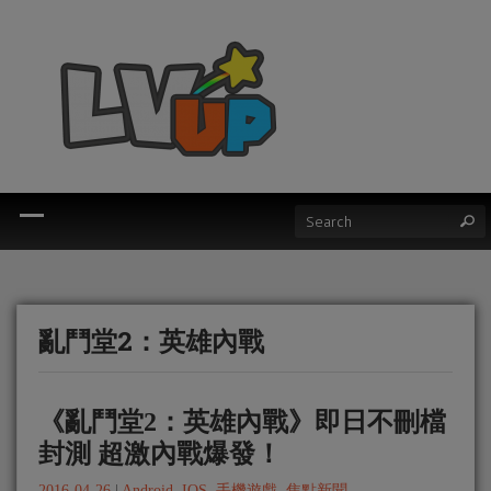
亂鬥堂2：英雄內戰
《亂鬥堂2：英雄內戰》即日不刪檔
封測 超激內戰爆發！
2016-04-26
|
Android
,
IOS
,
手機遊戲
,
焦點新聞