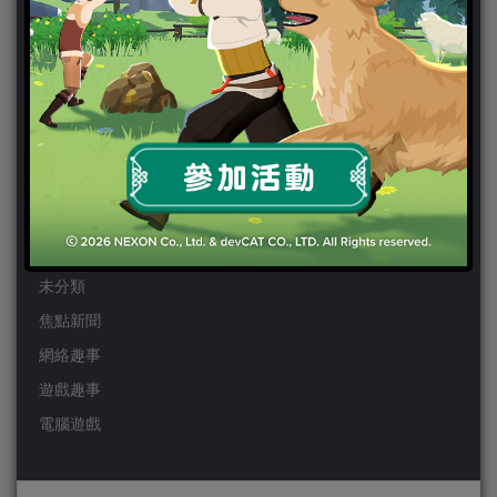
Wii
Wiiu
XBOX ONE
XBOX360
手機遊戲
Android
IOS
事前登錄
未分類
焦點新聞
網絡趣事
遊戲趣事
電腦遊戲