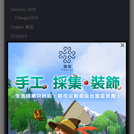
ChinaJoy 2018
Chinajoy2025
Cosplay 專區
TGS2019
×
VIPlayer
天堂2:革命 專區
天堂2:革命 攻略
天堂2:革命 新聞
好康活動
官方虛寶
家用遊戲
3DS
PC
PS VITA