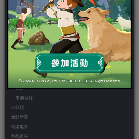
PS3
PS4
PSP
Wii
Wiiu
XBOX ONE
XBOX360
手機遊戲
Android
IOS
事前登錄
未分類
焦點新聞
網絡趣事
遊戲趣事