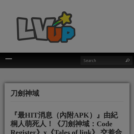
刀劍神域
『最HIT消息（內附APK）』由紀
桐人萌死人！《刀劍神域：Code
Register》x《Tales of link》 交差合