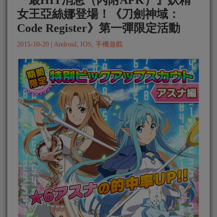
『最HIT消息（內附APK）』妖精
女王亞絲娜登場！《刀劍神域：
Code Register》第一彈限定活動
2015-10-20
|
Android
,
IOS
,
手機遊戲