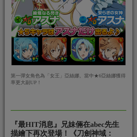
第一彈女角色為「女王」亞絲娜。當中★6亞絲娜獲得
率更大副UP！
『最HIT消息』兄妹倆在abec先生
描繪下再次登場！《刀劍神域：