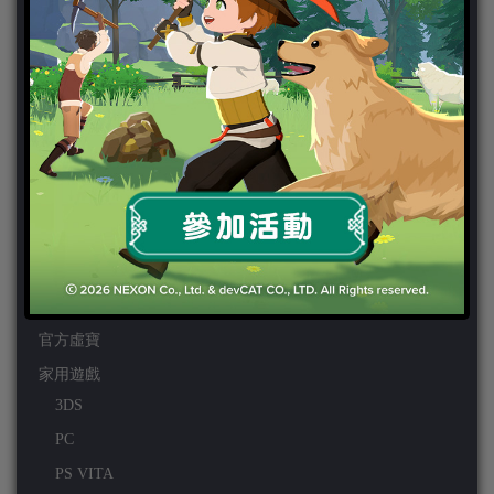
ChinaJoy 2018
Chinajoy2025
Cosplay 專區
TGS2019
VIPlayer
天堂2:革命 專區
天堂2:革命 攻略
天堂2:革命 新聞
好康活動
官方虛寶
家用遊戲
3DS
PC
PS VITA