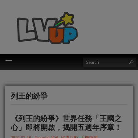
列王的紛爭
《列王的紛爭》世界任務「王國之
心」即將開啟，揭開五週年序章！
2019-07-16
|
Android
,
IOS
,
好康活動
,
手機遊戲