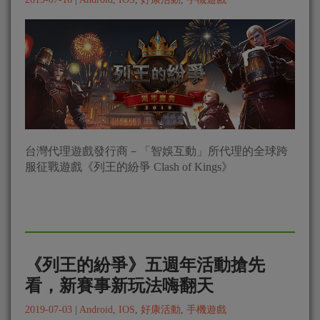
台灣代理遊戲發行商－「智娛互動」所代理的全球跨
服征戰遊戲《列王的紛爭 Clash of Kings》
《列王的紛爭》五週年活動搶先
看，新賽事新玩法嗨翻天
2019-07-03
|
Android
,
IOS
,
好康活動
,
手機遊戲