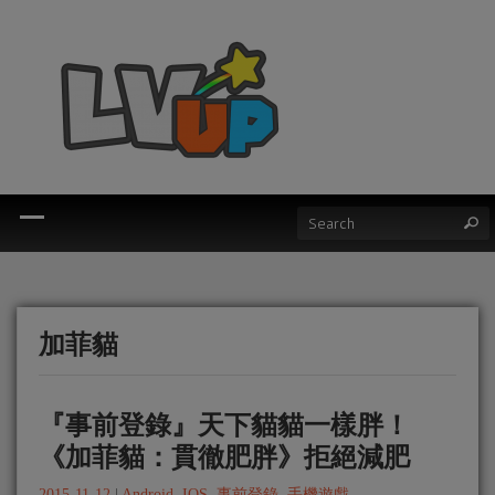
加菲貓
『事前登錄』天下貓貓一樣胖！
《加菲貓：貫徹肥胖》拒絕減肥
2015-11-12
|
Android
,
IOS
,
事前登錄
,
手機遊戲