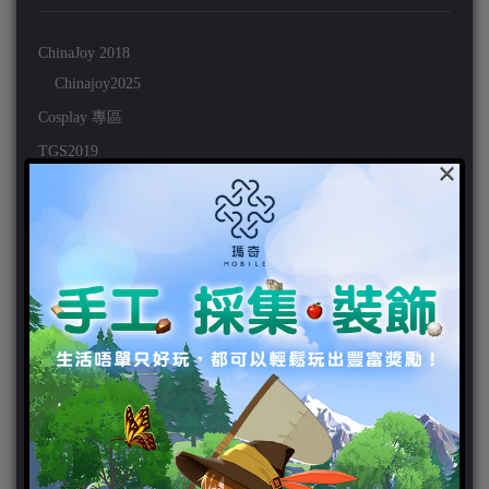
ChinaJoy 2018
Chinajoy2025
Cosplay 專區
TGS2019
×
VIPlayer
天堂2:革命 專區
天堂2:革命 攻略
天堂2:革命 新聞
好康活動
官方虛寶
家用遊戲
3DS
PC
PS VITA