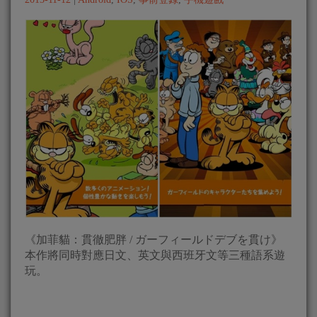
《加菲貓：貫徹肥胖 / ガーフィールドデブを貫け》
本作將同時對應日文、英文與西班牙文等三種語系遊
玩。