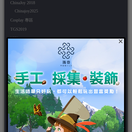
ChinaJoy 2018
Chinajoy2025
Cosplay 專區
TGS2019
×
VIPlayer
天堂2:革命 專區
天堂2:革命 攻略
天堂2:革命 新聞
好康活動
官方虛寶
家用遊戲
3DS
PC
PS VITA
PS3