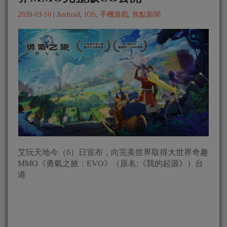
2020-03-10
|
Android
,
IOS
,
手機遊戲
,
焦點新聞
艾玩天地今（6）日宣布，向完美世界取得大世界奇趣
MMO《勇氣之旅：EVO》（原名:《我的起源》）台
港