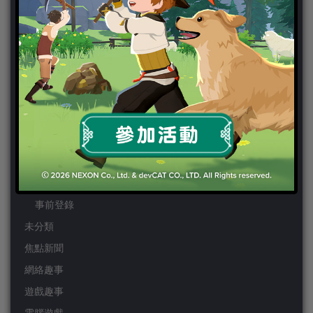
PS4
PSP
Wii
Wiiu
XBOX ONE
XBOX360
手機遊戲
Android
IOS
事前登錄
未分類
焦點新聞
網絡趣事
遊戲趣事