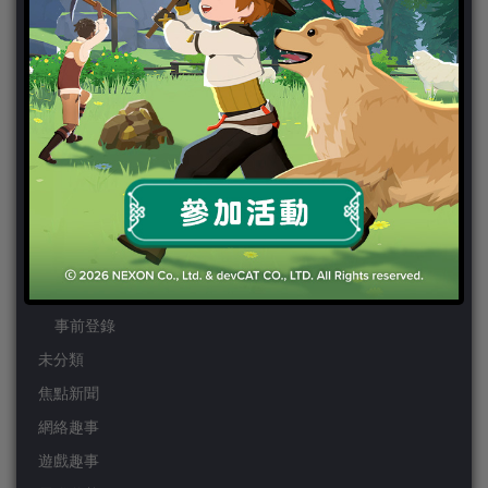
PS4
PSP
Wii
Wiiu
XBOX ONE
XBOX360
手機遊戲
Android
IOS
事前登錄
未分類
焦點新聞
網絡趣事
遊戲趣事