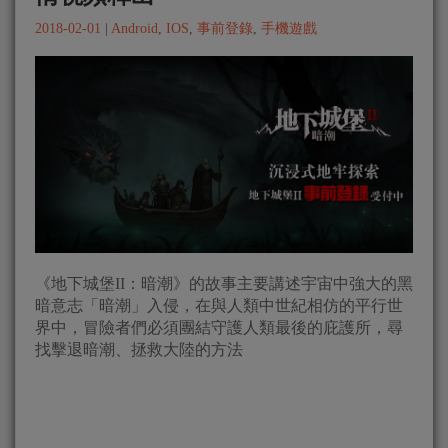
2018-02-01
|
Android
,
IOS
,
事前登錄
,
手機遊戲
《地下城堡II：暗潮》的故事主要講述宇宙中強大的黑
暗意志「暗潮」入侵，在與人類中世紀相仿的平行世
界中，冒險者們必須團結守護人類最後的庇護所，尋
找擊退暗潮、拯救大陸的方法