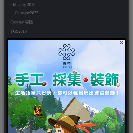
ChinaJoy 2018
Chinajoy2025
Cosplay 專區
TGS2019
×
VIPlayer
天堂2:革命 專區
天堂2:革命 攻略
天堂2:革命 新聞
好康活動
官方虛寶
家用遊戲
3DS
PC
PS VITA
PS3