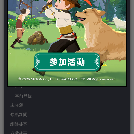
PS3
PS4
PSP
Wii
Wiiu
XBOX ONE
XBOX360
手機遊戲
Android
IOS
事前登錄
未分類
焦點新聞
網絡趣事
遊戲趣事