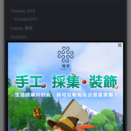
ChinaJoy 2018
Chinajoy2025
Cosplay 專區
TGS2019
×
VIPlayer
天堂2:革命 專區
天堂2:革命 攻略
天堂2:革命 新聞
好康活動
官方虛寶
家用遊戲
3DS
PC
PS VITA