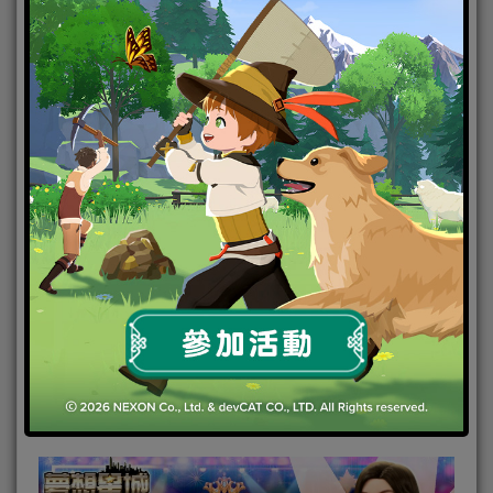
玩家可由即日起到3/10(四)進入活動頁打造屬於自己風
格嘅時尚蝸居並分享活動，獲得最高票數嘅幸運玩
家，將能獲得30萬台幣高額獎金！
『最HIT消息』華麗變身，變出你
嘅自我風格！《夢想星城》曝光多
款時裝設計同遊戲玩法
2016-02-18
|
Android
,
IOS
,
手機遊戲
,
焦點新聞