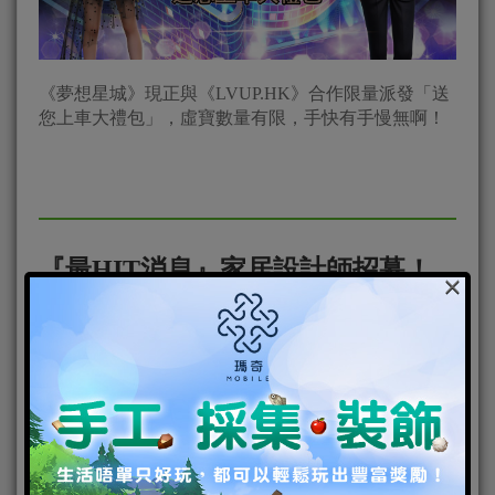
《夢想星城》現正與《LVUP.HK》合作限量派發「送
您上車大禮包」，虛寶數量有限，手快有手慢無啊！
『最HIT消息』家居設計師招募！
×
《夢想星城》即Pay 30萬現金！
2016-02-26
|
Android
,
IOS
,
手機遊戲
,
焦點新聞