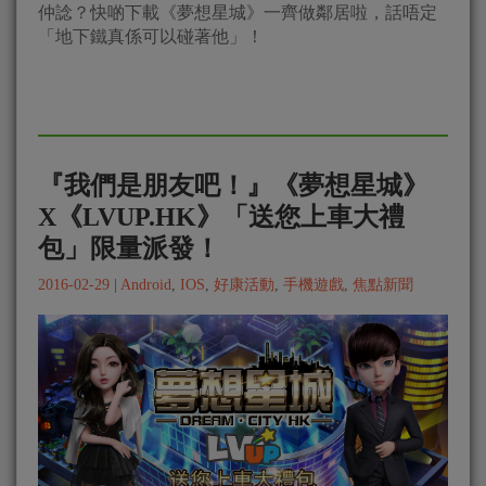
仲諗？快啲下載《夢想星城》一齊做鄰居啦，話唔定
「地下鐵真係可以碰著他」！
『我們是朋友吧！』《夢想星城》
X《LVUP.HK》「送您上車大禮
包」限量派發！
2016-02-29
|
Android
,
IOS
,
好康活動
,
手機遊戲
,
焦點新聞