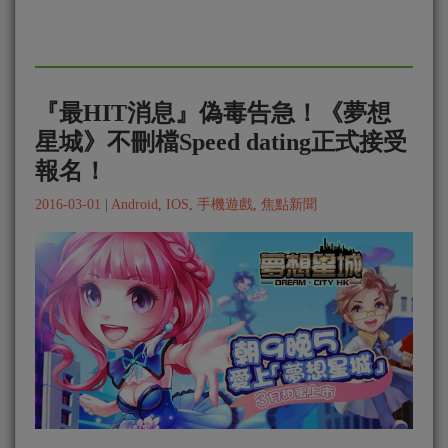
『最HIT消息』偽毒告急！《夢想
星城》不刪檔Speed dating正式接受
報名！
2016-03-01
|
Android
,
IOS
,
手機遊戲
,
焦點新聞