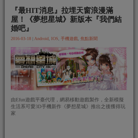
『最HIT消息』拉埋天窗浪漫滿
屋！《夢想星城》新版本『我們結
婚吧』
2016-03-18
|
Android
,
IOS
,
手機遊戲
,
焦點新聞
由Efun遊戲平臺代理，網易移動遊戲製作，全新模擬
生活系可愛3D手機新作《夢想星城》推出之後獲得玩
家