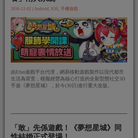
2016-12-02
|
Android
,
IOS
,
手機遊戲
由Efun遊戲平台代理，網易移動遊戲製作以現代都市
生活為背景，模擬經營為核心打造的全新型態社交3D
手遊《夢想星城》，於今(30日)進行重大改版。
「敢」先係遊戲！《夢想星城》同
性結婚正式登場！