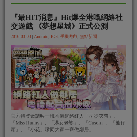
『最HIT消息』Hit爆全港嘅網絡社
交遊戲 《夢想星城》正式公測
2016-03-03
|
Android
,
IOS
,
手機遊戲
,
焦點新聞
官方特登邀請咗一班香港網絡紅人「司徒夾帶」、
「Miss Hunny」、「港女老婆」、「Cuson」、「熊仔
頭」、「小花」嚟同大家一齊做鄰居。