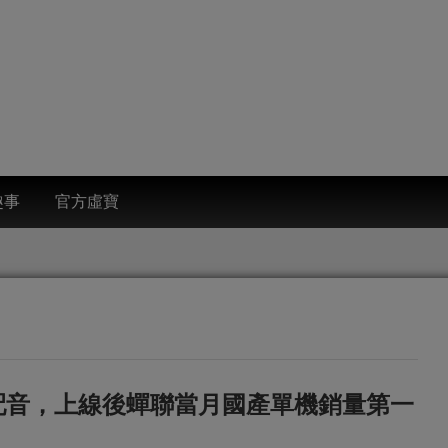
趣事
官方虛寶
配音，上線後蟬聯當月國產單機銷量第一