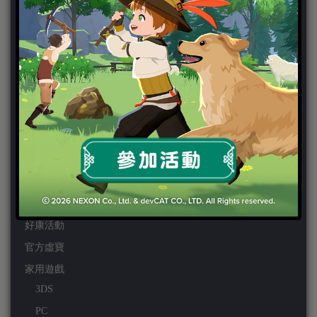
新聞分類
ChinaJoy 2018
Chinajoy2025
Cosplay 專區
TGS2019
VIPlayer
天堂2:革命 專區
天堂2:革命 攻略
天堂2:革命 新聞
好康活動
官方虛寶
家用遊戲
3DS
PC