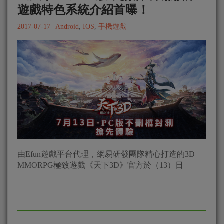
遊戲特色系統介紹首曝！
2017-07-17
|
Android
,
IOS
,
手機遊戲
由Efun遊戲平台代理，網易研發團隊精心打造的3D
MMORPG極致遊戲《天下3D》官方於（13）日