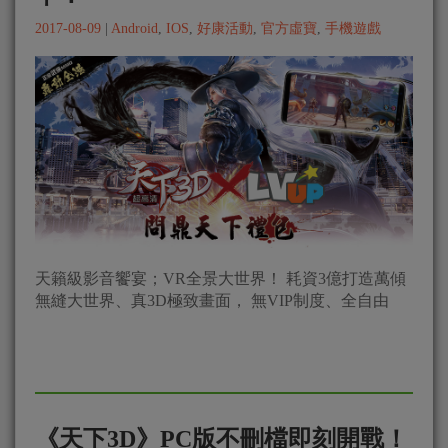
2017-08-09
|
Android
,
IOS
,
好康活動
,
官方虛寶
,
手機遊戲
天籟級影音饗宴；VR全景大世界！ 耗資3億打造萬傾
無縫大世界、真3D極致畫面， 無VIP制度、全自由
《天下3D》PC版不刪檔即刻開戰！