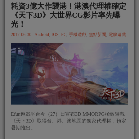
耗資3億大作襲港！港澳代理權確定
《天下3D》大世界CG影片率先曝
光！
2017-06-30
|
Android
,
IOS
,
PC
,
手機遊戲
,
焦點新聞
,
電腦遊戲
Efun遊戲平台今（27）日宣布3D MMORPG極致遊戲
《天下3D》取得台、港、澳地區的獨家代理權，預定
暑期推出。