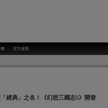
趣事
官方虛寶
續「經典」之名！《幻想三國志5》開發