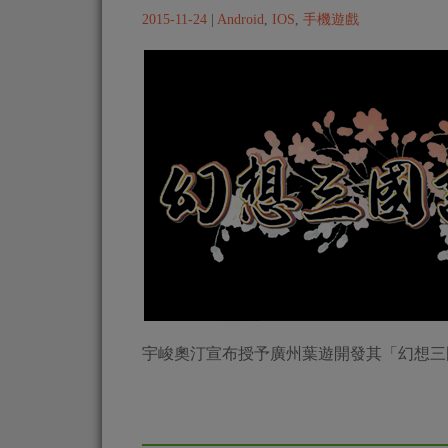
2015-11-24
|
Android
,
IOS
,
手機遊戲
宇峻奧汀宣布授予廣州葉遊開發其「幻想三