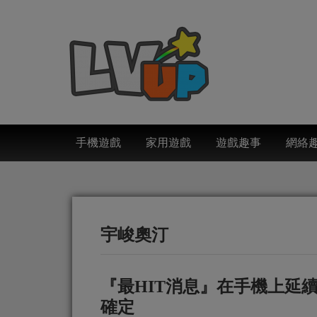
手機遊戲
家用遊戲
遊戲趣事
網絡
宇峻奧汀
『最HIT消息』在手機上延
確定