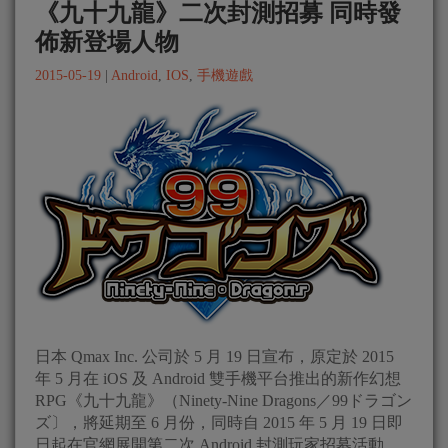
《九十九龍》二次封測招募 同時發
佈新登場人物
2015-05-19
|
Android
,
IOS
,
手機遊戲
日本 Qmax Inc. 公司於 5 月 19 日宣布，原定於 2015
年 5 月在 iOS 及 Android 雙手機平台推出的新作幻想
RPG《九十九龍》（Ninety-Nine Dragons／99ドラゴン
ズ〕，將延期至 6 月份，同時自 2015 年 5 月 19 日即
日起在官網展開第二次 Android 封測玩家招募活動，