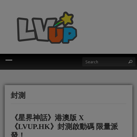
封測
《‪‎星界神話‬》港澳版 X
《LVUP.HK》封測啟動碼 限量派
發！