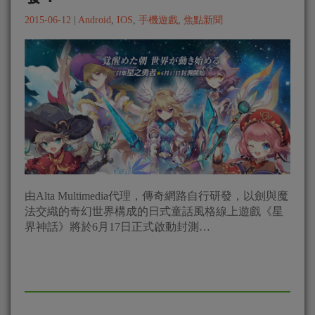
2015-06-12
|
Android
,
IOS
,
手機遊戲
,
焦點新聞
由Alta Multimedia代理，傳奇網路自行研發，以劍與魔
法交織的奇幻世界構成的日式童話風格線上遊戲《‪‎星
界神話‬》將於6月17日正式啟動封測…