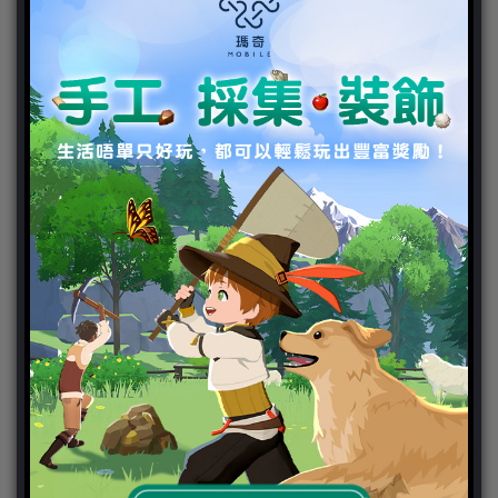
新聞分類
ChinaJoy 2018
Chinajoy2025
Cosplay 專區
TGS2019
VIPlayer
天堂2:革命 專區
天堂2:革命 攻略
天堂2:革命 新聞
好康活動
官方虛寶
家用遊戲
3DS