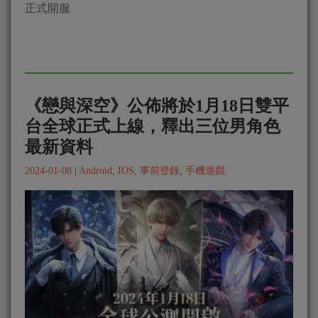
正式開服
《戀與深空》公佈將於1月18日雙平
台全球正式上線，釋出三位男角色
最新資料
2024-01-08
|
Android
,
IOS
,
事前登錄
,
手機遊戲