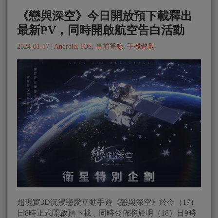
《戀與深空》今日開放預下載釋出
最新PV，同時開啟航空告白活動
2024-01-17
|
Android
,
IOS
,
事前登錄
,
手機遊戲
超現實3D沉浸戀愛互動手遊《戀與深空》於今（17）
日8時正式開啟預下載，同時公佈將於明（18）日9時