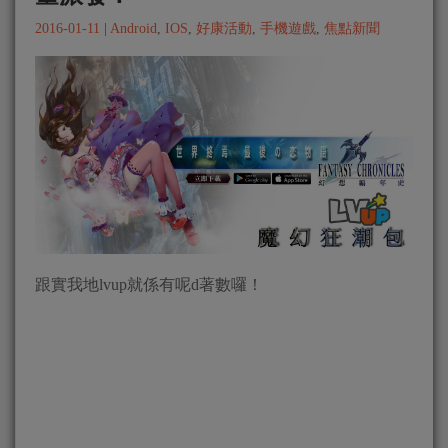
2016-01-11
|
Android
,
IOS
,
好康活動
,
手機遊戲
,
焦點新聞
跟實我地lvup就係有呢d著數囉！