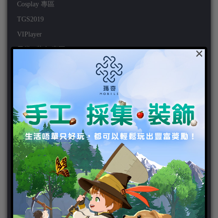
Cosplay 專區
TGS2019
VIPlayer
×
天堂2:革命 專區
天堂2:革命 攻略
天堂2:革命 新聞
好康活動
官方虛寶
家用遊戲
3DS
PC
PS VITA
PS3
PS4
PSP