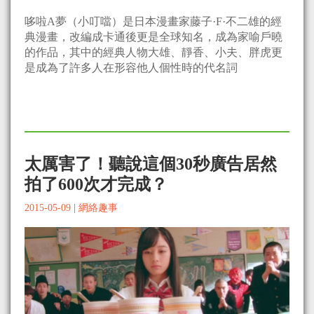
哆啦A夢（小叮噹）是日本漫畫家藤子·F·不二雄的經
典漫畫，改編成卡通後更是全球知名，成為家喻戶曉
的作品，其中的經典人物大雄、靜香、小夫、胖虎更
是成為了許多人在形容他人個性時的代名詞
太厲害了！聽說這個30秒廣告居然
拍了600次才完成？
2015-05-09
|
網絡趣事