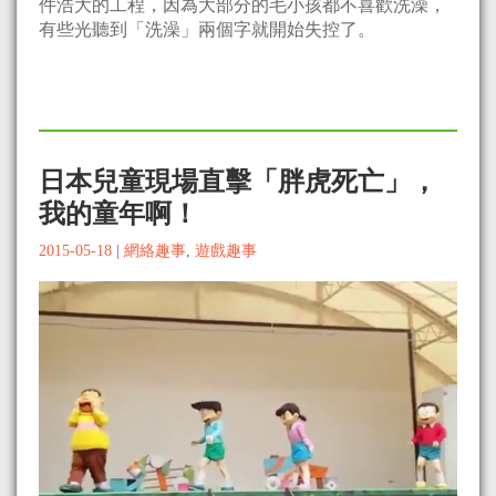
件浩大的工程，因為大部分的毛小孩都不喜歡洗澡，
有些光聽到「洗澡」兩個字就開始失控了。
日本兒童現場直擊「胖虎死亡」，
我的童年啊！
2015-05-18
|
網絡趣事
,
遊戲趣事