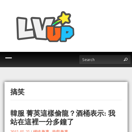
搞笑
韓服 菁英這樣偷龍？酒桶表示: 我
站在這裡一分多鐘了
2015-05-25
|
網絡趣事
,
遊戲趣事