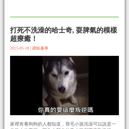
打死不洗澡的哈士奇, 耍脾氣的模樣
超療癒！
2015-05-18
|
網絡趣事
家裡有養狗狗的人都知道，替毛小孩洗澡可以說是一