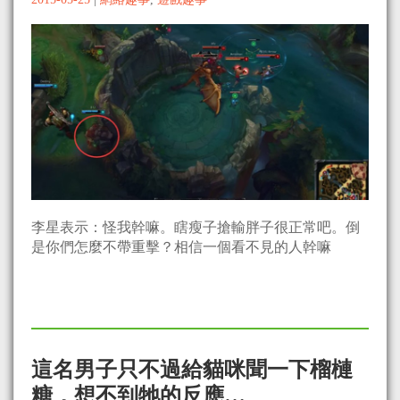
李星表示：怪我幹嘛。瞎瘦子搶輸胖子很正常吧。倒
是你們怎麼不帶重擊？相信一個看不見的人幹嘛
這名男子只不過給貓咪聞一下榴槤
糖，想不到牠的反應…