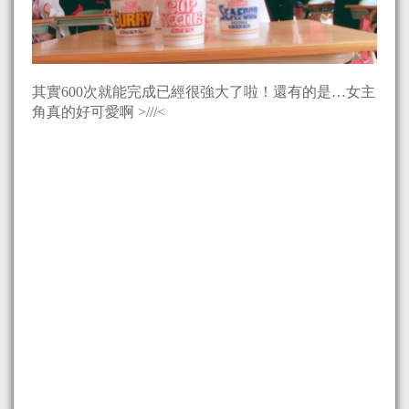
其實600次就能完成已經很強大了啦！還有的是…女主
角真的好可愛啊 >///<