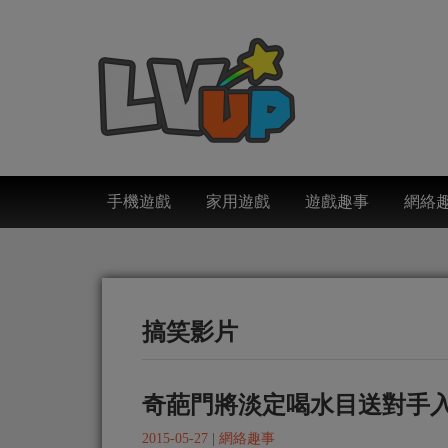
手機遊戲
家用遊戲
遊戲趣事
網絡
搞笑影片
奇葩門將淡定喝水目送對手
2015-05-27
|
網絡趣事