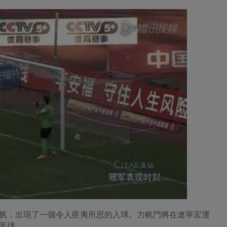
帆，出現了一個令人匪夷所思的入球。力帆門將在遼寧宏運
丟球。