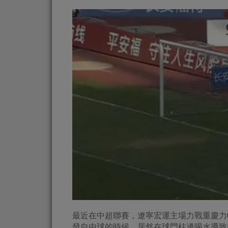
最近在中超聯賽，遼寧宏運主場力戰重慶力
發自由球的時候，居然在球門柱邊喝水導致