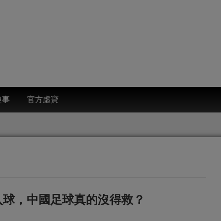
趣事
官方虛寶
入球，中國足球真的沒得救？