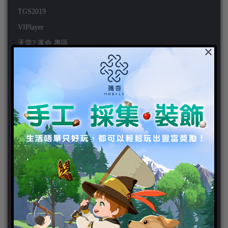
TGS2019
VIPlayer
天堂2:革命 專區
×
天堂2:革命 攻略
天堂2:革命 新聞
好康活動
官方虛寶
家用遊戲
3DS
PC
PS VITA
PS3
PS4
PSP