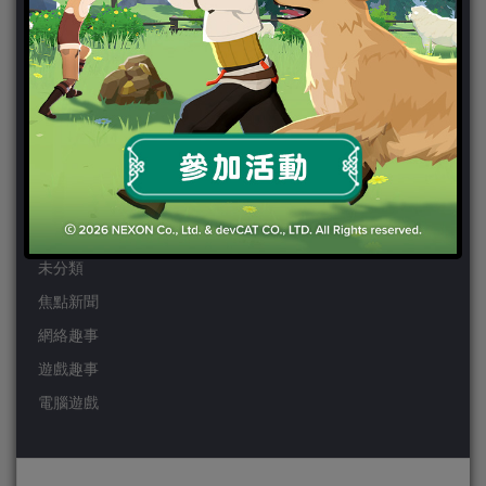
Wii
Wiiu
XBOX ONE
XBOX360
手機遊戲
Android
IOS
事前登錄
未分類
焦點新聞
網絡趣事
遊戲趣事
電腦遊戲