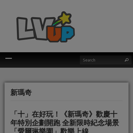
新瑪奇
「十」在好玩！《新瑪奇》歡慶十
年特別企劃開跑 全新限時紀念場景
「愛爾琳樂園」歡樂上線