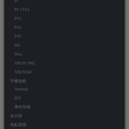
PC
PS VITA
PS3
PS4
PSP
Wii
Wiiu
XBOX ONE
XBOX360
手機遊戲
Android
IOS
事前登錄
未分類
焦點新聞