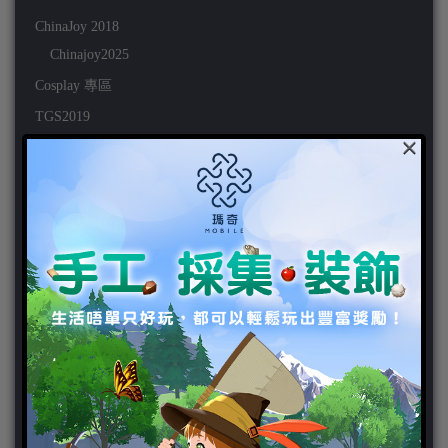
ChinaJoy 2018
Chinajoy2025
Cosplay 專區
TGS2019
×
VIPlayer
天堂2:革命 專區
天堂2:革命 攻略
天堂2:革命 新聞
好康活動
官方虛寶
家用遊戲
3DS
PC
PS VITA