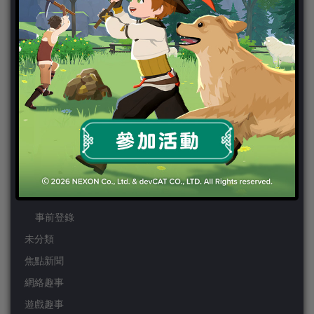
PS3
PS4
PSP
Wii
Wiiu
XBOX ONE
XBOX360
手機遊戲
Android
IOS
事前登錄
未分類
焦點新聞
網絡趣事
遊戲趣事