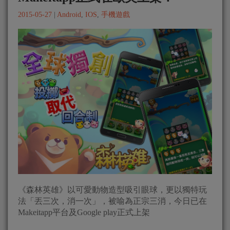
2015-05-27
|
Android
,
IOS
,
手機遊戲
《森林英雄》以可愛動物造型吸引眼球，更以獨特玩
法「丟三次，消一次」，被喻為正宗三消，今日已在
Makeitapp平台及Google play正式上架