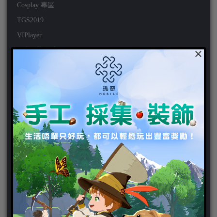
Cosplay 專區
TGS2019
VIPlayer
×
天堂2:革命 專區
天堂2:革命 攻略
天堂2:革命 新聞
好康活動
官方虛寶
家用遊戲
3DS
PC
PS VITA
PS3
PS4
PSP