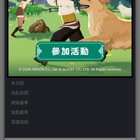
Wii
Wiiu
XBOX ONE
XBOX360
手機遊戲
Android
IOS
事前登錄
未分類
焦點新聞
網絡趣事
遊戲趣事
電腦遊戲