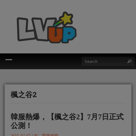
楓之谷2
韓服熱爆，【楓之谷2】7月7日正式
公測！
2015-07-07
|
PC
,
電腦遊戲