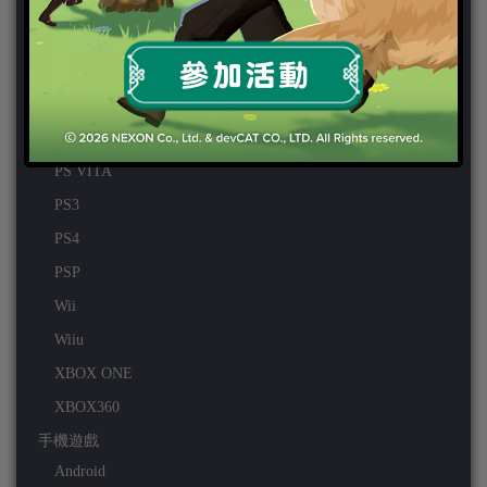
好康活動
官方虛寶
家用遊戲
3DS
PC
PS VITA
PS3
PS4
PSP
Wii
Wiiu
XBOX ONE
XBOX360
手機遊戲
Android