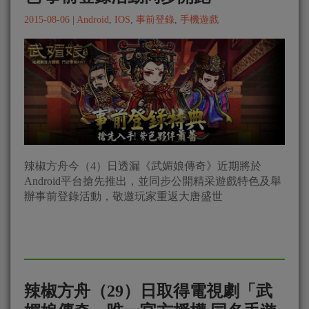
2015-08-06
|
Android
,
IOS
,
事前登錄
,
手機遊戲
辣椒方舟今（4）日透漏《武媚娘傳奇》近期將於
Android平台搶先推出，並同步公開精采遊戲特色及舉
辦事前登錄活動，敬邀玩家重返大唐盛世
辣椒方舟（29）日取得電視劇「武