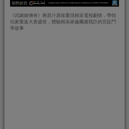
《武媚娘傳奇》將原汁原味重現精采電視劇情，帶領
玩家重返大唐盛世，體驗精采絕倫爾虞我詐的宮廷鬥
爭故事