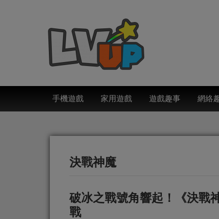
手機遊戲
家用遊戲
遊戲趣事
網絡
決戰神魔
破冰之戰號角響起！《決戰
戰