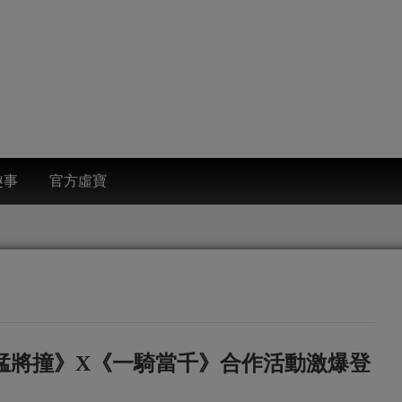
趣事
官方虛寶
猛將撞》X《一騎當千》合作活動激爆登