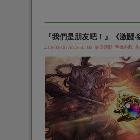
『我們是朋友吧！』《激鬪‧猛
2016-03-16
|
Android
,
IOS
,
好康活動
,
手機遊戲
,
焦