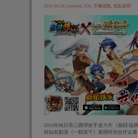
2016-04-26
|
Android
,
IOS
,
手機遊戲
,
焦點新聞
2016年純日系三國彈射手遊大作《激鬪‧猛
與知名動漫《一騎當千》展開特別合作企畫