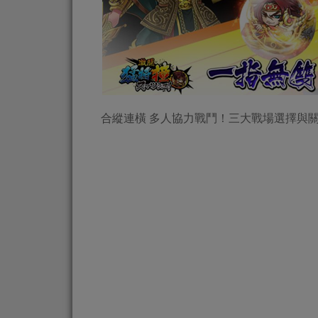
合縱連橫 多人協力戰鬥！三大戰場選擇與關卡