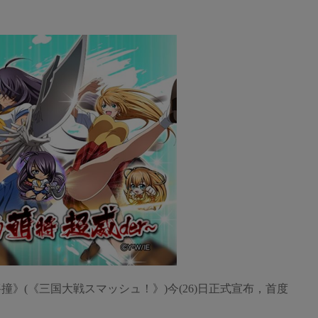
將撞》(《三国大戦スマッシュ！》)今(26)日正式宣布，首度