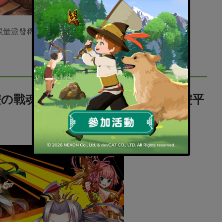
作限量派發稀有虛寶「龍玉」
の戰魂！《激鬪‧猛將撞》3/16展開雙平