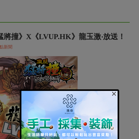
將撞》X《LVUP.HK》龍玉激‧放送！
點新聞
×