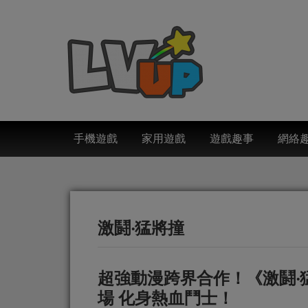
手機遊戲
家用遊戲
遊戲趣事
網絡
激鬪‧猛將撞
超強動漫跨界合作！《激鬪‧
場 化身熱血鬥士！