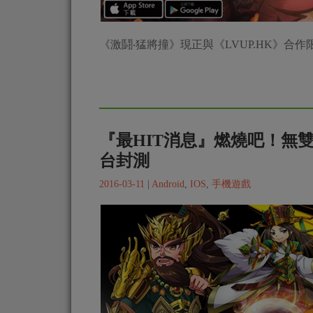
《激鬪‧猛將撞》現正與《LVUP.HK》合
『最HIT消息』燃燒吧！無雙
台封測
2016-03-11
|
Android
,
IOS
,
手機遊戲