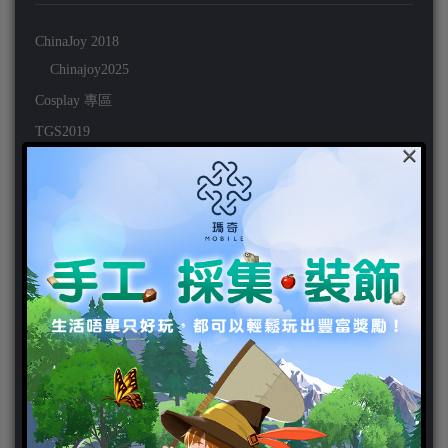
ChinaJoy 2018
Chinajoy2025
Cosplay 專區
TGS2019
×
VIPlayer
天堂2:革命 專區
天堂2:革命 攻略
天堂2:革命 新聞
好康活動
官方虛寶
家用遊戲
3DS
PC
PS VITA