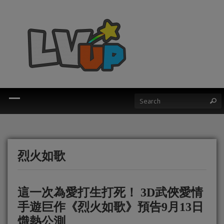
烈火如歌
這一次為愛打生打死！ 3D武俠愛情
手遊巨作《烈火如歌》預告9月13日
熾熱公測