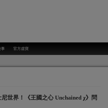
趣事
官方虛寶
界！《王國之心 Unchained χ》問