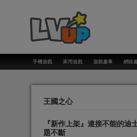
手機遊戲
家用遊戲
遊戲趣事
網絡
王國之心
『新作上架』連接不能的迪士尼世
題不斷