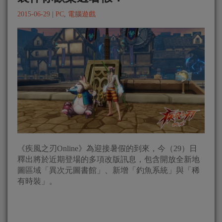
2015-06-29
|
PC
,
電腦遊戲
《疾風之刃Online》為迎接暑假的到來，今（29）日
釋出將於近期登場的多項改版訊息，包含開放全新地
圖區域「異次元圖書館」、新增「釣魚系統」與「稀
有時裝」。