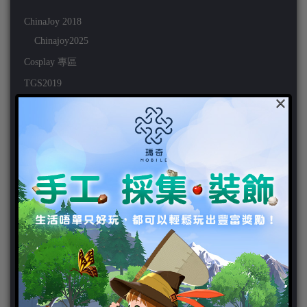
ChinaJoy 2018
Chinajoy2025
Cosplay 專區
TGS2019
×
VIPlayer
天堂2:革命 專區
天堂2:革命 攻略
天堂2:革命 新聞
好康活動
官方虛寶
家用遊戲
3DS
PC
PS VITA