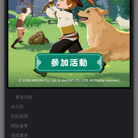
PS3
PS4
PSP
Wii
Wiiu
XBOX ONE
XBOX360
手機遊戲
Android
IOS
事前登錄
未分類
焦點新聞
網絡趣事
遊戲趣事