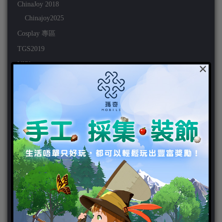
ChinaJoy 2018
Chinajoy2025
Cosplay 專區
TGS2019
×
VIPlayer
天堂2:革命 專區
天堂2:革命 攻略
天堂2:革命 新聞
好康活動
官方虛寶
家用遊戲
3DS
PC
PS VITA
PS3