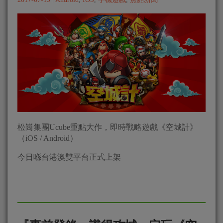
松崗集團Ucube重點大作，即時戰略遊戲《空城計》
（iOS / Android）
今日喺台港澳雙平台正式上架