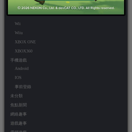
PS4
PSP
Wii
Wiiu
XBOX ONE
XBOX360
手機遊戲
Android
IOS
事前登錄
未分類
焦點新聞
網絡趣事
遊戲趣事