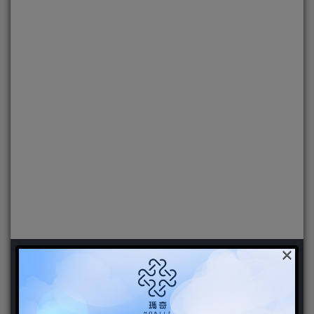
×
新聞分類