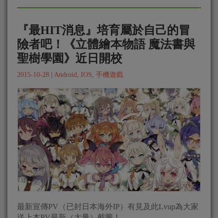
『最HIT消息』培育屬於自己的冒
險者吧！《立體繪本物語 魔法書與
聖樹學園》近日開校
2015-10-28
|
Android
,
IOS
,
手機遊戲
最新宣傳PV（已封日本海外IP）有見及此Lvup為大家
送上本PV最新（大量）截圖！