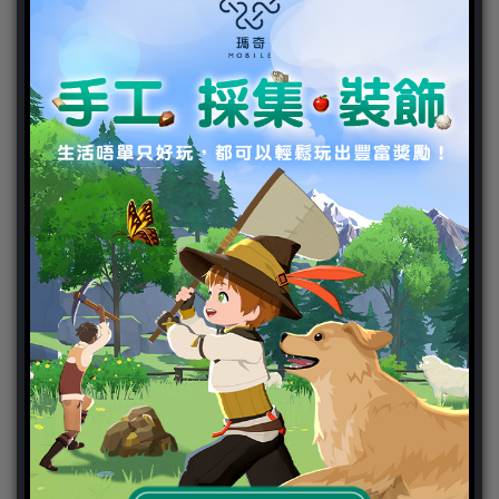
新聞分類
ChinaJoy 2018
Chinajoy2025
Cosplay 專區
TGS2019
VIPlayer
天堂2:革命 專區
天堂2:革命 攻略
天堂2:革命 新聞
好康活動
官方虛寶
家用遊戲
3DS