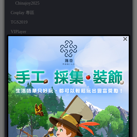
Chinajoy2025
Cosplay 專區
TGS2019
VIPlayer
×
天堂2:革命 專區
天堂2:革命 攻略
天堂2:革命 新聞
好康活動
官方虛寶
家用遊戲
3DS
PC
PS VITA
PS3
PS4