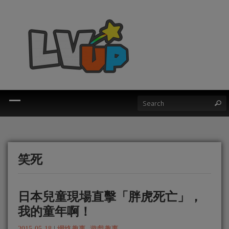
笑死
日本兒童現場直擊「胖虎死亡」，
我的童年啊！
2015-05-18
|
網絡趣事
,
遊戲趣事