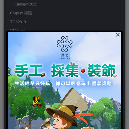
Chinajoy2025
Cosplay 專區
TGS2019
VIPlayer
×
天堂2:革命 專區
天堂2:革命 攻略
天堂2:革命 新聞
好康活動
官方虛寶
家用遊戲
3DS
PC
PS VITA
PS3
PS4