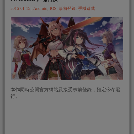
2016-01-15
|
Android
,
IOS
,
事前登錄
,
手機遊戲
本作同時公開官方網站及接受事前登錄，預定今冬發
行。