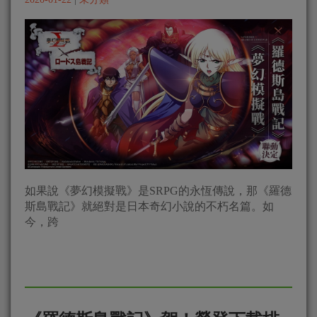
如果說《夢幻模擬戰》是SRPG的永恆傳說，那《羅德
斯島戰記》就絕對是日本奇幻小說的不朽名篇。如
今，跨