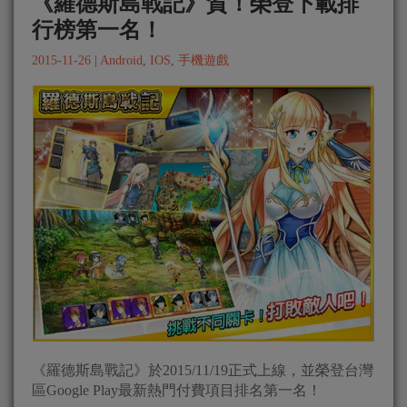
《羅德斯島戰記》賀！榮登下載排
行榜第一名！
2015-11-26
|
Android
,
IOS
,
手機遊戲
《羅德斯島戰記》於2015/11/19正式上線，並榮登台灣
區Google Play最新熱門付費項目排名第一名！