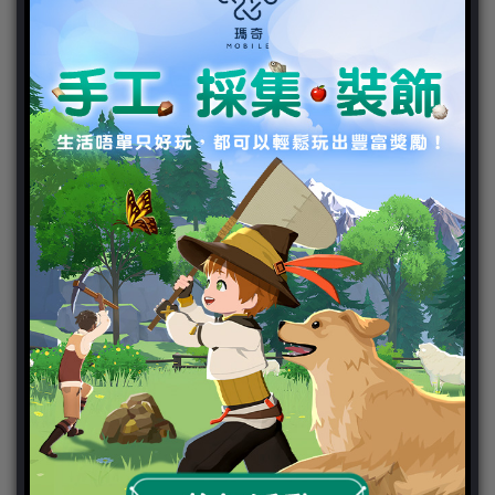
新聞分類
ChinaJoy 2018
Chinajoy2025
Cosplay 專區
TGS2019
VIPlayer
天堂2:革命 專區
天堂2:革命 攻略
天堂2:革命 新聞
好康活動
官方虛寶
家用遊戲
3DS