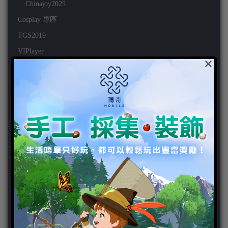
Chinajoy2025
Cosplay 專區
TGS2019
VIPlayer
×
天堂2:革命 專區
天堂2:革命 攻略
天堂2:革命 新聞
好康活動
官方虛寶
家用遊戲
3DS
PC
PS VITA
PS3
PS4