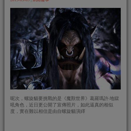
呢次，螺旋貓要挑戰的是《魔獸世界》葛羅瑪許‧地獄
吼角色，近日更公開了宣傳照片，如此逼真的相似
度，實在難以相信是由自螺旋貓演繹