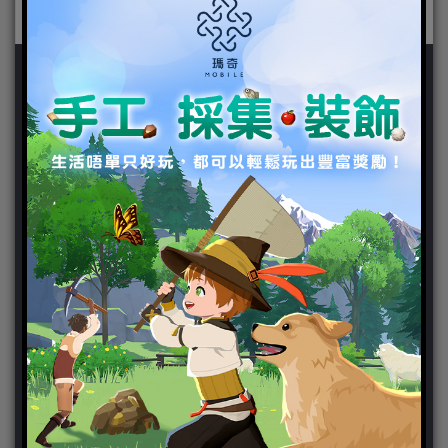
新聞分類
ChinaJoy 2018
Chinajoy2025
Cosplay 專區
TGS2019
VIPlayer
天堂2:革命 專區
天堂2:革命 攻略
天堂2:革命 新聞
好康活動
官方虛寶