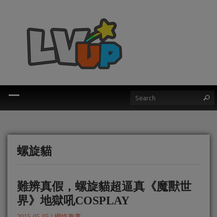
螺旋貓
難辨真假，螺旋貓超逼真《魔獸世
界》地獄吼COSPLAY
2015-05-05
|
網絡趣事