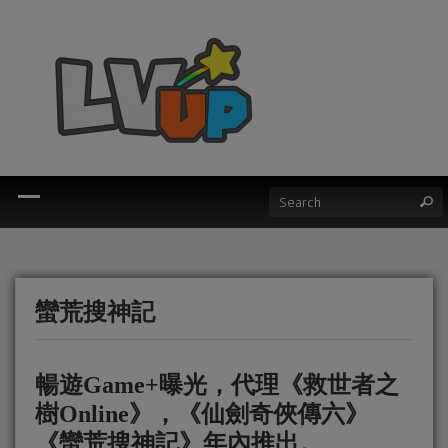
蠻荒搜神記
暢遊Game+曝光，代理《救世者之
樹Online》，《仙劍奇俠傳六》
《蠻荒搜神記》年內推出。