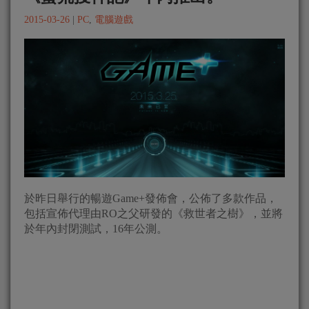
2015-03-26
|
PC
,
電腦遊戲
於昨日舉行的暢遊Game+發佈會，公佈了多款作品，
包括宣佈代理由RO之父研發的《救世者之樹》，並將
於年內封閉測試，16年公測。