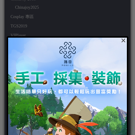
Chinajoy2025
Cosplay 專區
TGS2019
VIPlayer
×
天堂2:革命 專區
天堂2:革命 攻略
天堂2:革命 新聞
好康活動
官方虛寶
家用遊戲
3DS
PC
PS VITA
PS3