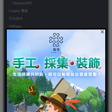
Chinajoy2025
Cosplay 專區
TGS2019
VIPlayer
×
天堂2:革命 專區
天堂2:革命 攻略
天堂2:革命 新聞
好康活動
官方虛寶
家用遊戲
3DS
PC
PS VITA
PS3
PS4