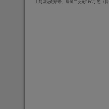
由阿里遊戲研發、唐風二次元RPG手遊《長安妖