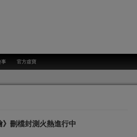
趣事
官方虛寶
繪》刪檔封測火熱進行中