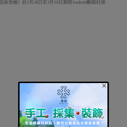
世繪》於2月28日至3月10日展開Android刪檔封測
×