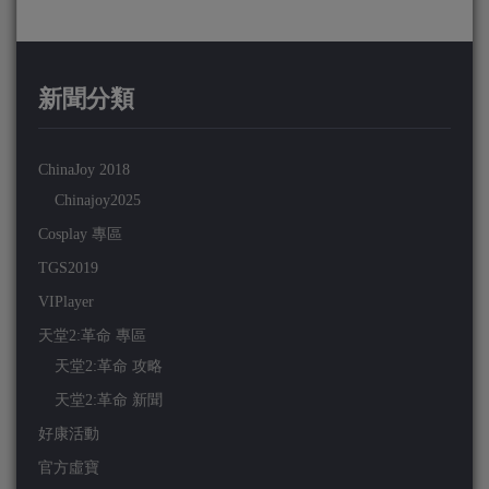
新聞分類
ChinaJoy 2018
Chinajoy2025
Cosplay 專區
TGS2019
VIPlayer
天堂2:革命 專區
天堂2:革命 攻略
天堂2:革命 新聞
好康活動
官方虛寶