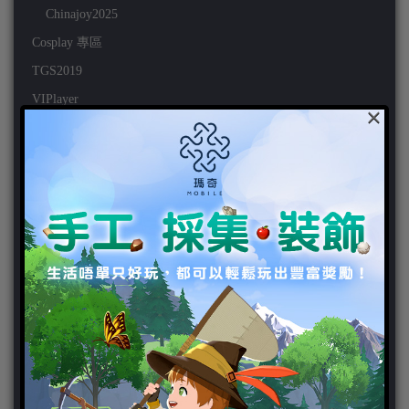
Chinajoy2025
Cosplay 專區
TGS2019
VIPlayer
×
天堂2:革命 專區
天堂2:革命 攻略
天堂2:革命 新聞
好康活動
官方虛寶
家用遊戲
3DS
PC
PS VITA
PS3
PS4