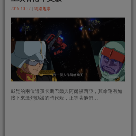
2015-10-27
|
網絡趣事
戴昆的兩位遺孤卡斯巴爾與阿爾黛西亞，其命運有如
接下來激烈動盪的時代般，正等著他們…