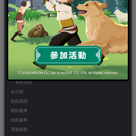
PSP
Wii
Wiiu
XBOX ONE
XBOX360
手機遊戲
Android
IOS
事前登錄
未分類
焦點新聞
網絡趣事
遊戲趣事
電腦遊戲