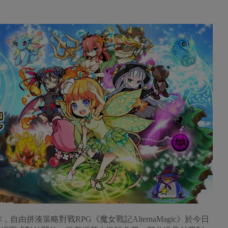
k合作，自由拼湊策略對戰RPG《魔女戰記AlternaMagic》於今日