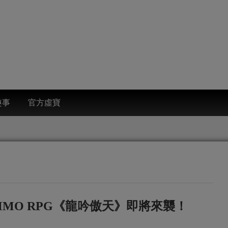
趣事
官方虛寶
MO RPG《龍吟傲天》即將來襲！