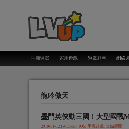
手機遊戲
家用遊戲
遊戲趣事
網絡
龍吟傲天
墨門英俠動三國！大型國戰M
2018-01-12
|
Android
,
IOS
,
手機遊戲
,
焦點新聞