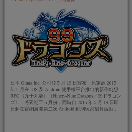
日本 Qmax Inc. 公司於 5 月 19 日宣布，原定於 2015
年 5 月在 iOS 及 Android 雙手機平台推出的新作幻想
RPG《九十九龍》（Ninety-Nine Dragons／99ドラゴン
ズ〕，將延期至 6 月份，同時自 2015 年 5 月 19 日即
日起在官網展開第二次 Android 封測玩家招募活動，