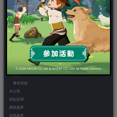
PS3
PS4
PSP
Wii
Wiiu
XBOX ONE
XBOX360
手機遊戲
Android
IOS
事前登錄
未分類
焦點新聞
網絡趣事
遊戲趣事