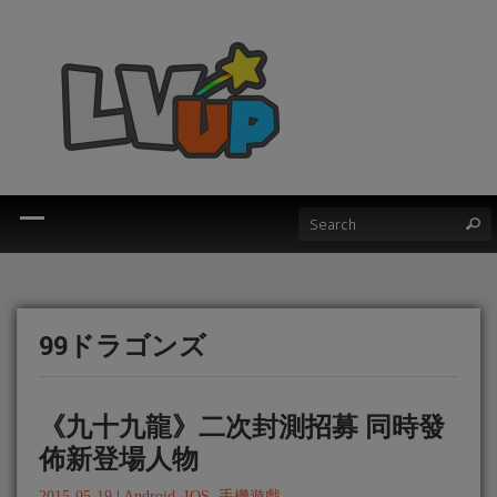
99ドラゴンズ
《九十九龍》二次封測招募 同時發
佈新登場人物
2015-05-19
|
Android
,
IOS
,
手機遊戲