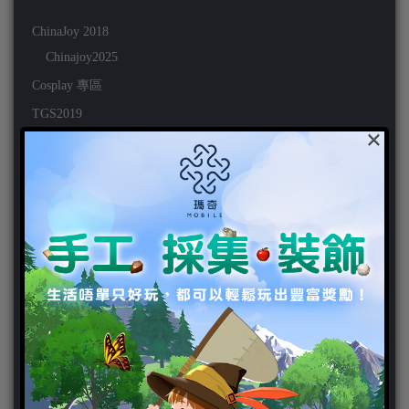
ChinaJoy 2018
Chinajoy2025
Cosplay 專區
TGS2019
×
VIPlayer
天堂2:革命 專區
天堂2:革命 攻略
天堂2:革命 新聞
好康活動
官方虛寶
家用遊戲
3DS
PC
PS VITA