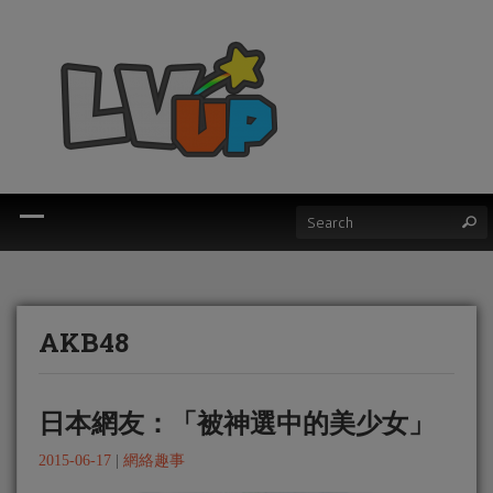
AKB48
日本網友：「被神選中的美少女」
2015-06-17
|
網絡趣事