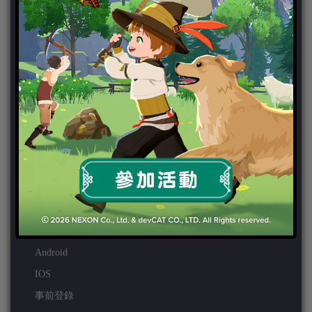
3DS
PC
PS VITA
PS3
PS4
PSP
Wii
Wiiu
XBOX ONE
XBOX360
手機遊戲
Android
IOS
事前登錄