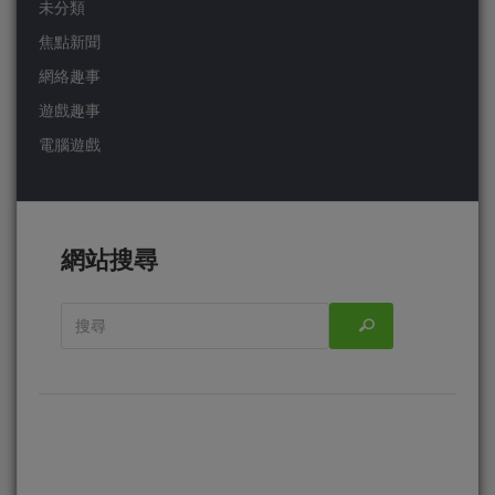
未分類
焦點新聞
網絡趣事
遊戲趣事
電腦遊戲
網站搜尋