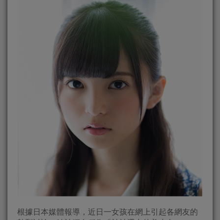
根據日本媒體報導，近日一女孩在網上引起各網友的