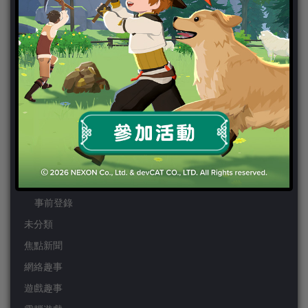
PS4
PSP
Wii
Wiiu
XBOX ONE
XBOX360
手機遊戲
Android
IOS
事前登錄
未分類
焦點新聞
網絡趣事
遊戲趣事