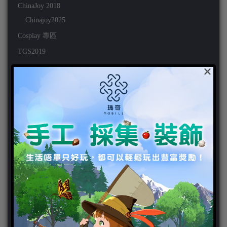
ChinaJoy 2018
Chinajoy2025
Cosplay 專區
TGS2019
×
VIPlayer
天堂2:革命 專區
天堂2:革命 攻略
天堂2:革命 新聞
好康活動
官方虛寶
家用遊戲
3DS
PC
PS VITA
PS3