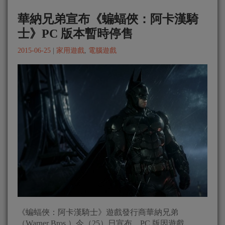
華納兄弟宣布《蝙蝠俠：阿卡漢騎
士》PC 版本暫時停售
2015-06-25
|
家用遊戲
,
電腦遊戲
《蝙蝠俠：阿卡漢騎士》遊戲發行商華納兄弟
（Warner Bros.）今（25）日宣布，PC 版因遊戲