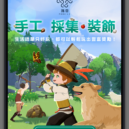
新聞分類
ChinaJoy 2018
Chinajoy2025
Cosplay 專區
TGS2019
VIPlayer
天堂2:革命 專區
天堂2:革命 攻略
天堂2:革命 新聞
好康活動
官方虛寶
家用遊戲
3DS