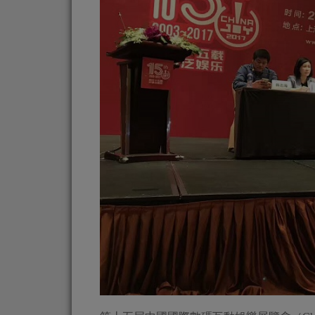
同行十五載，共用泛娛樂——20
召開
2017-06-14
|
手機遊戲
,
焦點新聞
,
電腦遊戲