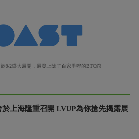
18》於8/2盛大展開，展覽上除了百家爭鳴的BTC館
佈會於上海隆重召開 LVUP為你搶先揭露展