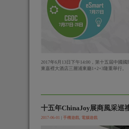
同行十五載，共用泛娛樂——20
在即
2017-06-07
|
手機遊戲
,
電腦遊戲