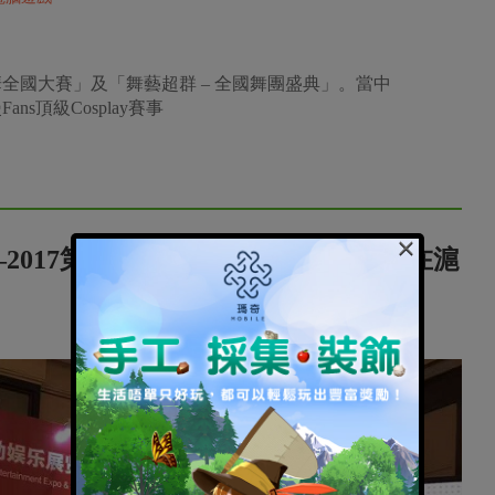
區塊鏈技術與遊戲開發者大會
×
y即將展開！
電腦遊戲
 嘉年華全國大賽」及「舞藝超群 – 全國舞團盛典」。當中
ns頂級Cosplay賽事