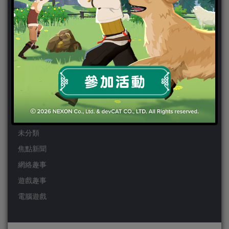
Wii
Wiiu
XBOX ONE
XBOX360
手機遊戲
Android
IOS
事前登錄
未分類
焦點新聞
網絡趣事
遊戲趣事
電腦遊戲