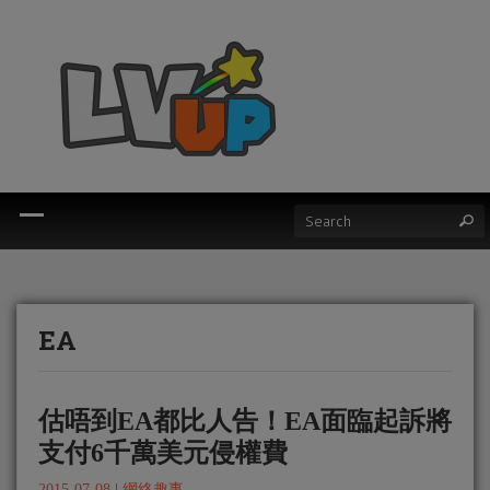
EA
估唔到EA都比人告！EA面臨起訴將
支付6千萬美元侵權費
2015-07-08
|
網絡趣事