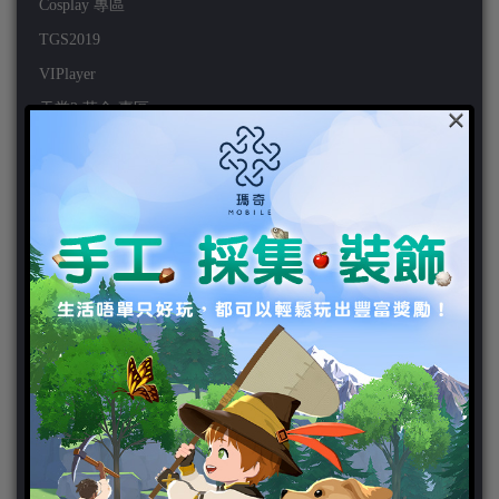
Cosplay 專區
TGS2019
VIPlayer
×
天堂2:革命 專區
天堂2:革命 攻略
天堂2:革命 新聞
好康活動
官方虛寶
家用遊戲
3DS
PC
PS VITA
PS3
PS4
PSP